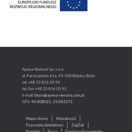
Apena-Remont Sp. z o.o.
ul. Partyzantów 61a, 43-300 Bielsko-Biała
tel. +48 33 816 03 94
tel./fax +48 33 816 03 95
e-mail:
biuro@apena-remont.com.pl
GPS:
49.808022, 19.043273
Mapa strony
Aktualności
Pozostała działalność
ZygZak
Kontakt
Praca
Fundusze Europejskie