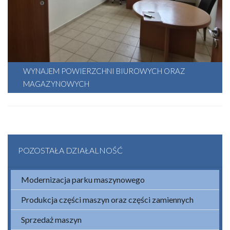
WYNAJEM POWIERZCHNI BIUROWYCH ORAZ
Utworzono: 19 czerwca 2026
MAGAZYNOWYCH
POZOSTAŁA DZIAŁALNOŚĆ
Modernizacja parku maszynowego
Produkcja części maszyn oraz części zamiennych
Sprzedaż maszyn