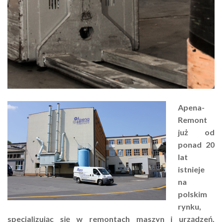
Apena-
Remont
już od
ponad 20
lat
istnieje
na
polskim
rynku,
specjalizując się w remontach maszyn i urządzeń,