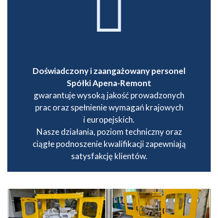
Doświad­czony i zaan­ga­żo­wany perso­nel
Spółki Apena-Remont
gwaran­tuje wysoką jakość prowa­dzo­nych
prac oraz speł­nie­nie wyma­gań krajo­wych
i euro­pej­skich.
Nasze dzia­ła­nia, poziom tech­niczny oraz
ciągłe podno­sze­nie kwali­fi­ka­cji zapewniają
satys­fak­cję klien­tów.