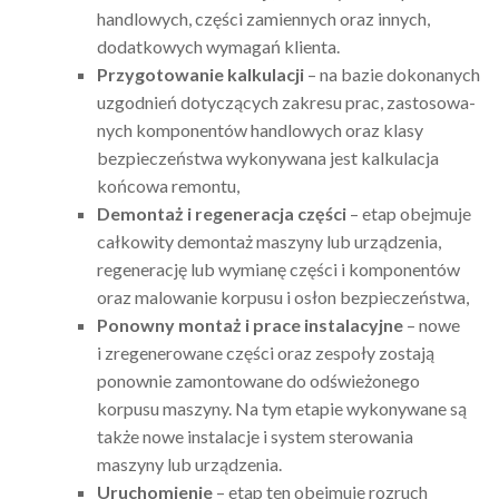
handlo­wych, części zamien­nych oraz innych,
dodat­ko­wych wyma­gań klienta.
Przy­go­to­wa­nie kalku­la­cji
– na bazie doko­na­nych
uzgod­nień doty­czą­cych zakresu prac, zasto­so­wa­
nych kompo­nen­tów handlo­wych oraz klasy
bezpie­czeń­stwa wyko­ny­wana jest kalku­la­cja
końcowa remontu,
Demon­taż i rege­ne­ra­cja części
– etap obej­muje
całko­wity demon­taż maszyny lub urzą­dze­nia,
rege­ne­ra­cję lub wymianę części i kompo­nen­tów
oraz malo­wa­nie korpusu i osłon bezpie­czeń­stwa,
Ponowny montaż i prace insta­la­cyjne
– nowe
i zrege­ne­ro­wane części oraz zespoły zostają
ponow­nie zamon­to­wane do odświe­żo­nego
korpusu maszyny. Na tym etapie wyko­ny­wane są
także nowe insta­la­cje i system stero­wa­nia
maszyny lub urzą­dze­nia.
Urucho­mie­nie
– etap ten obej­muje rozruch