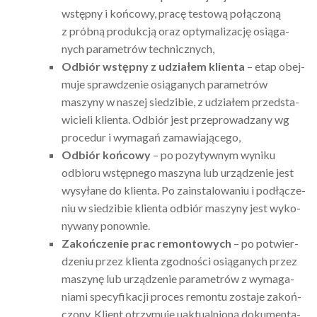
wstępny i końcowy, pracę testową połą­czoną
z próbną produk­cją oraz opty­ma­li­za­cję osią­ga­
nych para­me­trów tech­nicznych,
Odbiór wstępny z udzia­łem klienta
– etap obej­
muje spraw­dze­nie osią­ga­nych para­me­trów
maszyny w naszej siedzi­bie, z udzia­łem przed­sta­
wi­cieli klienta. Odbiór jest prze­pro­wa­dzany wg
proce­dur i wyma­gań zama­wia­ją­cego,
Odbiór końcowy
– po pozy­tyw­nym wyniku
odbioru wstęp­nego maszyna lub urzą­dze­nie jest
wysy­łane do klienta. Po zain­sta­lo­wa­niu i podłą­cze­
niu w siedzi­bie klienta odbiór maszyny jest wyko­
ny­wany ponow­nie.
Zakoń­cze­nie prac remon­to­wych
– po potwier­
dze­niu przez klienta zgod­no­ści osią­ga­nych przez
maszynę lub urzą­dze­nie para­me­trów z wyma­ga­
niami specy­fi­ka­cji proces remontu zostaje zakoń­
czony. Klient otrzy­muje uaktu­al­nioną doku­men­ta­