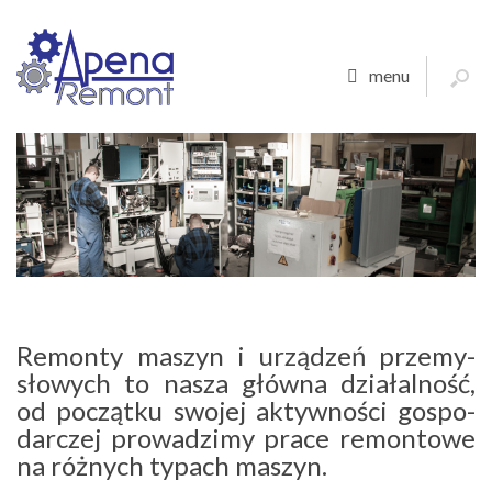
menu
Remonty maszyn i urzą­dzeń prze­my­
sło­wych to nasza główna dzia­łal­ność,
od początku swojej aktyw­no­ści gospo­
dar­czej prowa­dzimy prace remon­towe
na różnych typach maszyn.