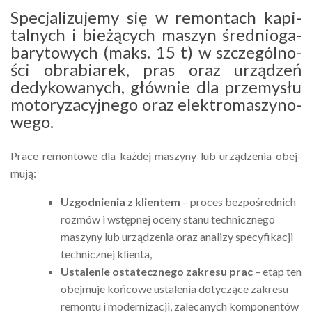
Specja­li­zu­jemy się w remon­tach kapi­
tal­nych i bieżą­cych maszyn śred­nio­ga­
ba­ry­to­wych (maks. 15 t) w szcze­gól­no­
ści obra­bia­rek, pras oraz urzą­dzeń
dedy­ko­wa­nych, głów­nie dla prze­my­słu
moto­ry­za­cyj­nego oraz elek­tro­ma­szy­no­
wego.
Prace remon­towe dla każdej maszyny lub urzą­dze­nia obej­
mują:
Uzgod­nie­nia z klien­tem
– proces bezpo­śred­nich
rozmów i wstęp­nej oceny stanu tech­nicz­nego
maszyny lub urzą­dze­nia oraz analizy specy­fi­ka­cji
tech­nicz­nej klienta,
Usta­le­nie osta­tecz­nego zakresu prac
– etap ten
obej­muje końcowe usta­le­nia doty­czące zakresu
remontu i moder­ni­za­cji, zale­ca­nych kompo­nen­tów