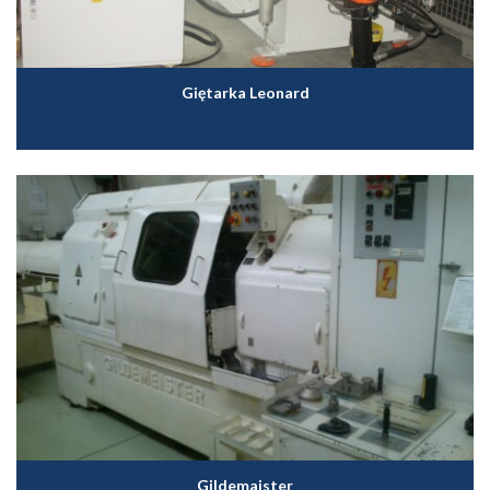
Giętarka Leonard
Gildemaister