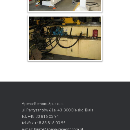
Apena-Remont Sp. z o.o.
ul. Partyzantów 61a, 43-300 Bielsko-Biała
tel. +48 33 816 03 94
tel./fax +48 33 816 03 95
e-mail:
biuro@apena-remont.com.pl