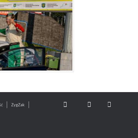
ść
ZygZak