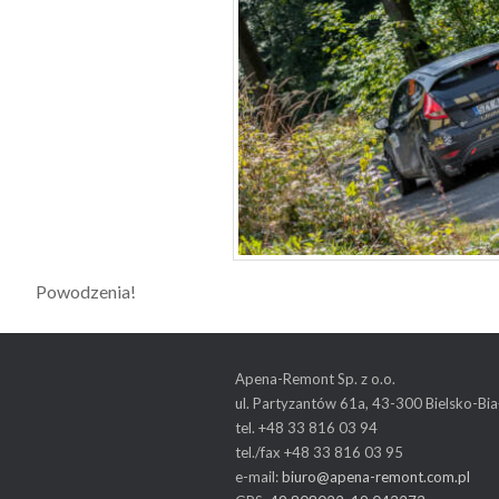
Powodzenia!
Apena-Remont Sp. z o.o.
ul. Partyzantów 61a, 43-300 Bielsko-Bia
tel. +48 33 816 03 94
tel./fax +48 33 816 03 95
e-mail:
biuro@apena-remont.com.pl