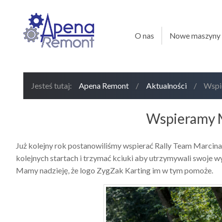
O nas
Nowe maszyny
Jesteś tutaj:
Apena Remont
/
Aktualności
/
Wspi
Wspieramy M
Już kolejny rok postanowiliśmy wspierać Rally Team Marc
kolejnych startach i trzymać kciuki aby utrzymywali swoje w
Mamy nadzieję, że logo ZygZak Karting im w tym pomoże.