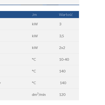
Jm
Wartość
kW
3
kW
3,5
kW
2x2
°C
10-40
°C
140
y
°C
140
3
dm
/min
120