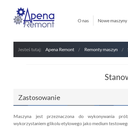
O nas
Nowe maszyny
Jesteś tutaj:
Apena Remont
/
Remonty maszyn
/
Stanow
Zastosowanie
Maszyna jest przeznaczona do wykonywania pr
wykorzystaniem glikolu etylowego jako medium testoweg