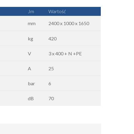
Jm
Wartość
mm
2400 x 1000 x 1650
kg
420
V
3 x 400 + N +PE
A
25
bar
6
dB
70