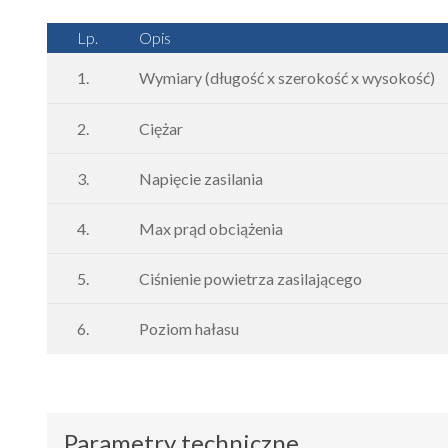
Lp.
Opis
1.
Wymiary (długość x szerokość x wysokość)
2.
Ciężar
3.
Napięcie zasilania
4.
Max prąd obciążenia
5.
Ciśnienie powietrza zasilającego
6.
Poziom hałasu
Parametry techniczne