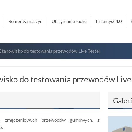
Remonty maszyn
Utrzymanie ruchu
Przemysł 4.0
Stanowisko do testowania przewodów Live Tester
isko do testowania przewodów Live
Galer
ób zmęczeniowych przewodów gumowych, z
o.