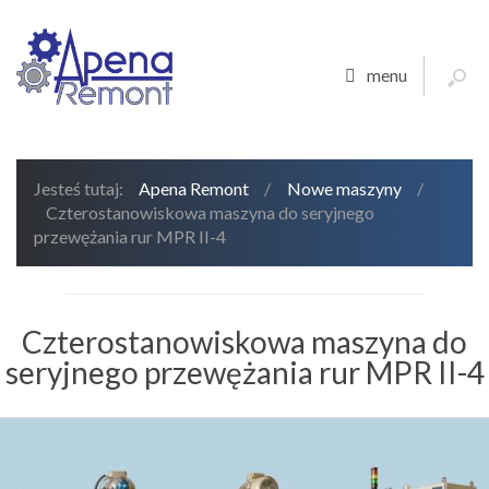
menu
Jesteś tutaj:
Apena Remont
/
Nowe maszyny
/
Czterostanowiskowa maszyna do seryjnego
przewężania rur MPR II-4
Czterostanowiskowa maszyna do
seryjnego przewężania rur MPR II-4