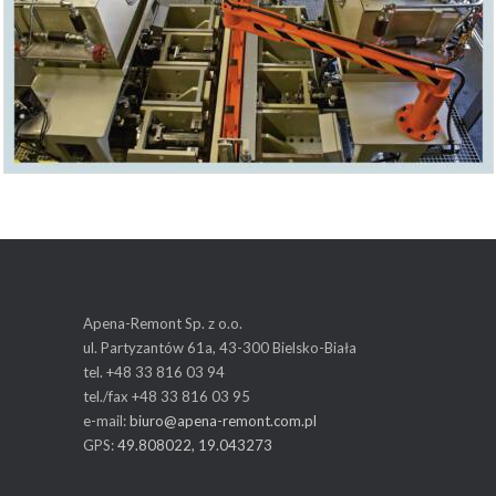
Apena-Remont Sp. z o.o.
ul. Partyzantów 61a, 43-300 Bielsko-Biała
tel. +48 33 816 03 94
tel./fax +48 33 816 03 95
e-mail:
biuro@apena-remont.com.pl
GPS:
49.808022, 19.043273