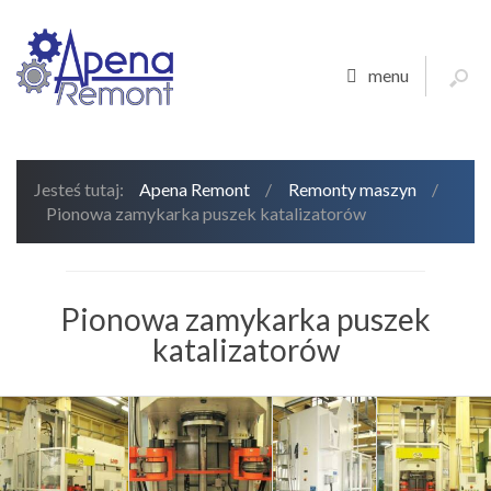
menu
Jesteś tutaj:
Apena Remont
/
Remonty maszyn
/
Pionowa zamykarka puszek katalizatorów
Pionowa zamykarka puszek
katalizatorów