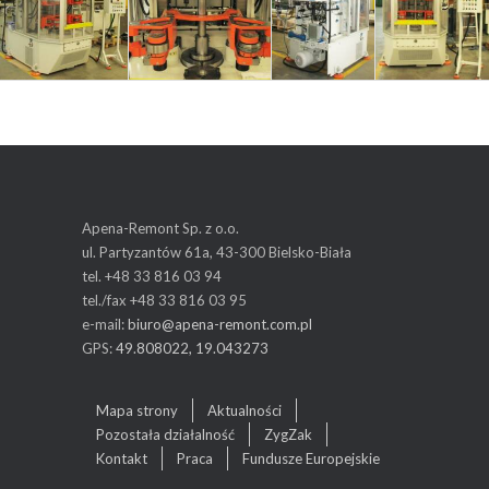
Apena-Remont Sp. z o.o.
ul. Partyzantów 61a, 43-300 Bielsko-Biała
tel. +48 33 816 03 94
tel./fax +48 33 816 03 95
e-mail:
biuro@apena-remont.com.pl
GPS:
49.808022, 19.043273
Mapa strony
Aktualności
Pozostała działalność
ZygZak
Kontakt
Praca
Fundusze Europejskie