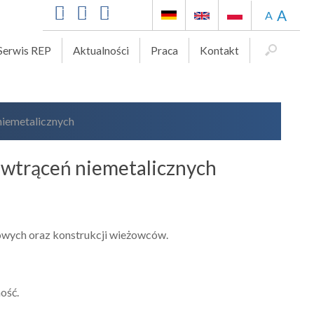
A
A
Serwis REP
Aktualności
Praca
Kontakt
niemetalicznych
i wtrąceń niemetalicznych
owych oraz konstrukcji wieżowców.
ość.