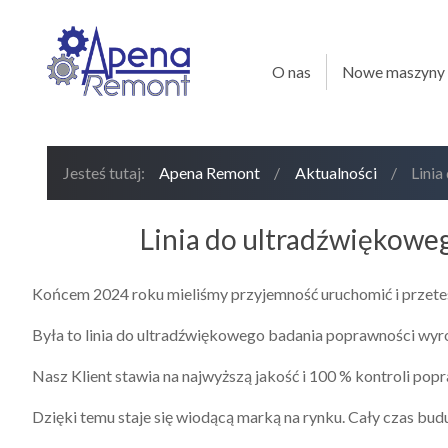
O nas
Nowe maszyny
Jesteś tutaj:
Apena Remont
/
Aktualności
/
Linia
Linia do ultradźwiękoweg
Końcem 2024 roku mieliśmy przyjemność uruchomić i przetes
Była to linia do ultradźwiękowego badania poprawności wy
Nasz Klient stawia na najwyższą jakość i 100 % kontroli po
Dzięki temu staje się wiodącą marką na rynku. Cały czas bu