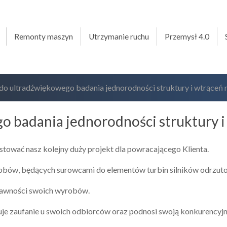
Remonty maszyn
Utrzymanie ruchu
Przemysł 4.0
 do ultradźwiękowego badania jednorodności struktury i wtrąceń 
o badania jednorodności struktury 
tować nasz kolejny duży projekt dla powracającego Klienta.
robów, będących surowcami do elementów turbin silników odrzut
prawności swoich wyrobów.
duje zaufanie u swoich odbiorców oraz podnosi swoją konkurencyjn