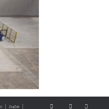
ść
ZygZak